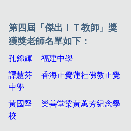
第
四
屆「傑出ＩＴ教師」獎
獲獎老師名單如下：
孔錦輝
福建中學
譚慧芬
香海正覺蓮社佛教正覺
中學
黃國堅
樂善堂梁黃蕙芳紀念學
校