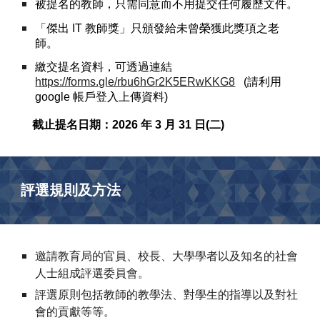
被提名的教師，只需同意而不用提交任何履歷文件。
「傑出 IT 教師獎」只頒發給未曾榮獲此獎項之老
師。
繳交提名資料，可透過連結
https://forms.gle/rbu6hGr2K5ERwKKG8
(請利用
google 帳戶登入上傳資料)
截止提名日期：2026 年 3 月 31 日(二)
評選規則及方法
邀請教育局的官員、校長、大學學者以及知名的社會
人士組成評選委員會。
評選原則包括教師的教學法、對學生的指導以及對社
會的貢獻等等。