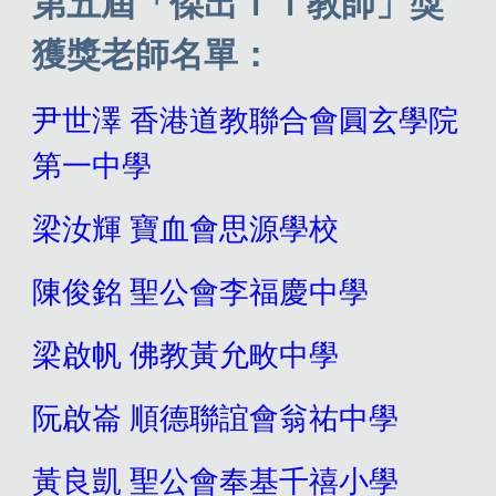
第
五
屆「傑出ＩＴ教師」獎
獲獎老師名單：
尹世澤
香港道教聯合會圓玄學院
第一中學
梁汝輝
寶血會思源學校
陳俊銘
聖公會李福慶中學
梁啟帆
佛教黃允畋中學
阮啟崙
順德聯誼會翁祐中學
黃良凱
聖公會奉基千禧小學