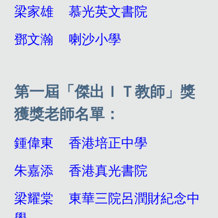
梁家雄
慕光英文書院
鄧文瀚
喇沙小學
第
一
屆「傑出ＩＴ教師」獎
獲獎老師名單：
鍾偉東
香港培正中學
朱嘉添
香港真光書院
梁耀棠
東華三院呂潤財紀念中