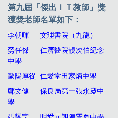
第九屆「傑出ＩＴ教師」獎
獲獎老師名單如下：
李朝暉 文理書院（九龍）
勞任傑 仁濟醫院靚次伯紀念
中學
歐陽厚從 仁愛堂田家炳中學
鄭文健 保良局第一張永慶中
學
張耀宗 明愛元朗陳震夏中學