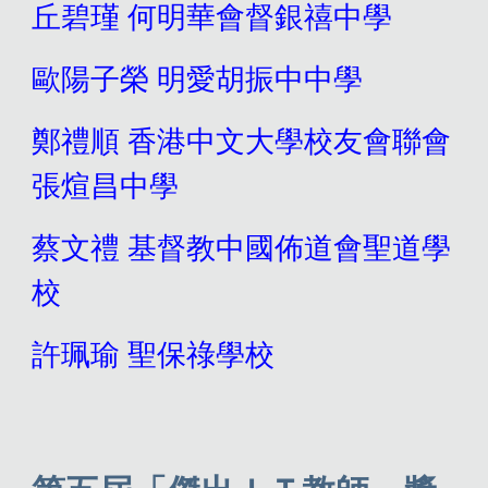
丘碧瑾
何明華會督銀禧中學
歐陽子榮
明愛胡振中中學
鄭禮順
香港中文大學校友會聯會
張煊昌中學
蔡文禮
基督教中國佈道會聖道學
校
許珮瑜
聖保祿學校