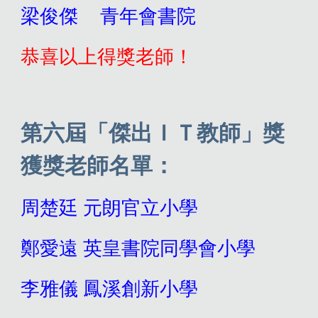
梁俊傑
青年會書院
恭喜以上得獎老師！
第
六
屆「傑出ＩＴ教師」獎
獲獎老師名單：
周楚廷
元朗官立小學
鄭愛遠
英皇書院同學會小學
李雅儀
鳳溪創新小學