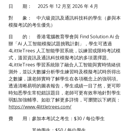
日 期：
202
5
年 12 月至 202
6
年 4 月
對 象：
中六級資訊及通訊科技科的學生（參與本
模擬考試的考生優先）
目 的：
香港電腦教育學會與 Find Solution Ai 合
辦「Ai 人工智能模擬試題挑戰計劃」，學生
可
透過
4LittleTrees 人工智能學習系統，以練習或限時考試模
式，溫習資訊及通訊科技模擬考試的多項選擇題。
4LittleTrees 學習系統除了融合人工智能與實時情緒偵
測外，並以大數據分析學生練習時及模擬考試時所得出
之數據，讓老師實時了解學生在各項概念上的強弱項。
透過清晰易明的圖表報告，學生成績一目了然，更可即
時知悉學生常犯錯誤題目，老師可更有效率地針對學生
弱點加強輔導。如欲了解更多詳情，可瀏覽以下網頁：
https://www.4littletrees.com/
費 用：參加本考試之考生：$30 / 每位學生
其他學生：$50 / 每位學生