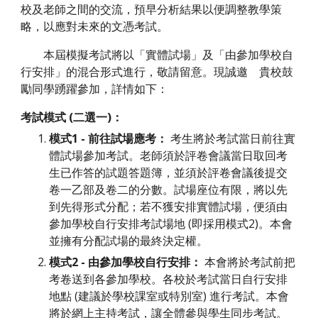
校及老師之間的交流，預早分析結果以便調整教學策
略，以應對未來的文憑考試。
本屆模擬考試將以「實體試場」及「由參加學校自
行安排」的混合形式進行，敬請留意。現誠邀 貴校鼓
勵同學踴躍參加，詳情如下：
考試模式 (二選一)：
模式1 - 前往試場應考：
考生將於考試當日前往實
體試場參加考試。老師須於評卷會議當日取回考
生已作答的試題答題簿，並須於評卷會議後提交
卷一乙部及卷二的分數。試場座位有限，將以先
到先得形式分配；若不獲安排實體試場，便須由
參加學校自行安排考試場地 (即採用模式2)。本會
並擁有分配試場的最終決定權。
模式2 - 由參加學校自行安排：
本會將於考試前把
考卷送到各參加學校。各校於考試當日自行安排
地點 (建議於學校課室或特別室) 進行考試。本會
將於網上主持考試，讓全體參與學生同步考試。