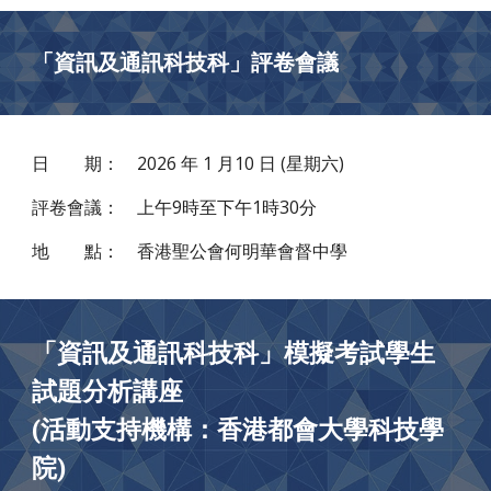
「資訊及通訊科技科」評卷會議
日 期：
202
6
年 1 月1
0
日 (星期六)
評卷會議：
上午9時至下午1時30分
地 點：
香港聖公會何明華會督中學
「資訊及通訊科技科」模擬考試學生
試題分析講座
(活動支持機構：香港都會大學科技學
院)