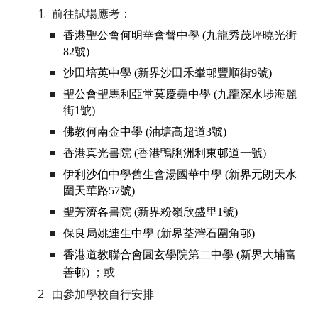
前往試場應考：
香港聖公會何明華會督中學
(
九龍秀茂坪曉光街
82
號
)
沙田培英中學
(
新界沙田禾輋邨豐順街
9
號
)
聖公會聖馬利亞堂莫慶堯中學
(
九龍深水埗海麗
街
1
號
)
佛教何南金中學
(
油塘高超道
3
號
)
香港真光書院
(
香港鴨脷洲利東邨道一號
)
伊利沙伯中學舊生會湯國華中學
(
新界元朗天水
圍天華路
57
號
)
聖芳濟各書院
(
新界粉嶺欣盛里
1
號
)
保良局姚連生中學
(
新界荃灣石圍角邨
)
香港道教聯合會圓玄學院第二中學
(
新界大埔富
；或
善邨
)
由參加學校自行安排