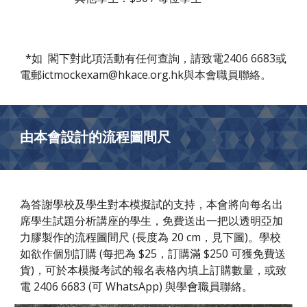
*如 閣下對此項活動有任何查詢，請致電2406 6683或
電郵ictmockexam@hkace.org.hk與本會職員聯絡。
由本會設計的流程圖間尺
為答謝學校及學生對本模擬試的支持，本會將向每名出
席學生試題分析講座的學生，免費送出一把以透明亞加
力膠製作的流程圖間尺 (長度為 20 cm，見下圖)。學校
如欲作個別訂購 (每把為 $25，訂購滿 $250 可獲免費送
貨)，可於本模擬考試的報名表格內填上訂購數量，或致
電 2406 6683 (可 WhatsApp) 與學會職員聯絡。