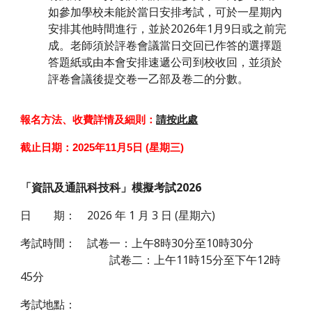
如參加學校未能於當日安排考試，可於一星期內
安排其他時間進行，並於202
6
年1月
9
日或之前完
成。老師須於評卷會議當日交回已作答的選擇題
答題紙或由本會安排速遞公司到校收回，並須於
評卷會議後提交卷一乙部及卷二的分數。
報名方法、收費詳情及細則：
請按此處
截止日期：2025年11月5日 (星期三)
「資訊及通訊科技科」模擬考試202
6
日 期：
202
6
年 1 月
3
日 (星期六)
考試時間：
試卷一：上午8時30分至10時30分
試卷二：上午11時15分至下午12時
45分
考試地點：