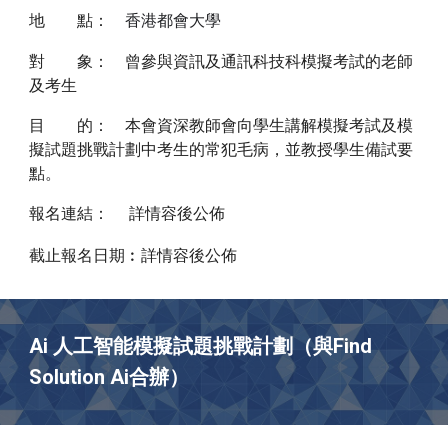
地 點：
香港都會大學
對 象：
曾參與資訊及通訊科技科模擬考試的老師
及考生
目 的：
本會資深教師會向學生講解模擬考試及模
擬試題挑戰計劃中考生的常犯毛病，並教授學生備試要
點。
報名
：
連結
詳情容後公佈
截止報名日期︰
詳情容後公佈
Ai 人工智能模擬試題挑戰計劃（與Find
Solution Ai合辦）